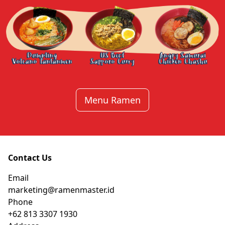
Dumpling
US Beef
Angry Samurai
Volcano Tantanmen
Sapporo Curry
Chicken Chashu
Menu Ramen
Contact Us
Email
marketing@ramenmaster.id
Phone
+62 813 3307 1930